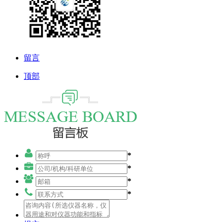
留言
顶部
*
*
*
*