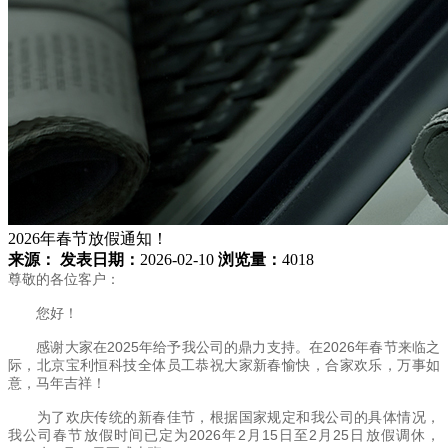
2026年春节放假通知！
来源：
发表日期：
2026-02-10
浏览量：
4018
尊敬的各位客户：
您好！
感谢大家在2025年给予我公司的鼎力支持。在2026年春节来临之
际，北京宝利恒科技全体员工恭祝大家新春愉快，合家欢乐，万事如
意，马年吉祥！
为了欢庆传统的新春佳节，根据国家规定和我公司的具体情况，
我公司春节放假时间已定为2026年2月15日至2月25日放假调休，